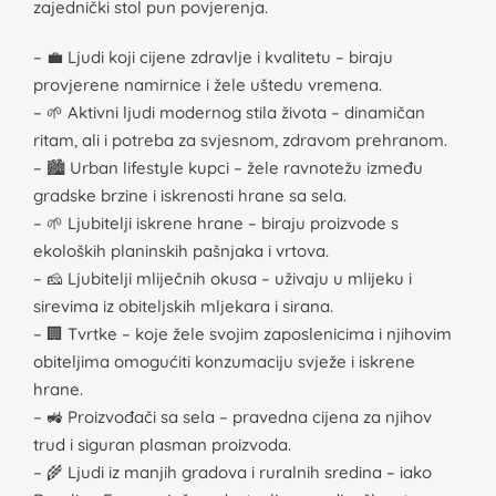
zajednički stol pun povjerenja.
– 💼 Ljudi koji cijene zdravlje i kvalitetu – biraju
provjerene namirnice i žele uštedu vremena.
– 🌱 Aktivni ljudi modernog stila života – dinamičan
ritam, ali i potreba za svjesnom, zdravom prehranom.
– 🏙️ Urban lifestyle kupci – žele ravnotežu između
gradske brzine i iskrenosti hrane sa sela.
– 🌱 Ljubitelji iskrene hrane – biraju proizvode s
ekoloških planinskih pašnjaka i vrtova.
– 🧀 Ljubitelji mliječnih okusa – uživaju u mlijeku i
sirevima iz obiteljskih mljekara i sirana.
– 🏢 Tvrtke – koje žele svojim zaposlenicima i njihovim
obiteljima omogućiti konzumaciju svježe i iskrene
hrane.
– 🚜 Proizvođači sa sela – pravedna cijena za njihov
trud i siguran plasman proizvoda.
– 🌾 Ljudi iz manjih gradova i ruralnih sredina – iako