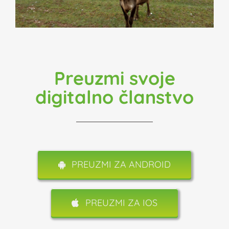
Preuzmi svoje
digitalno članstvo
PREUZMI ZA ANDROID
PREUZMI ZA IOS