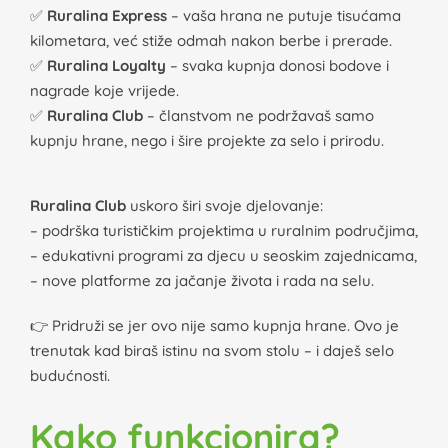
✅
Ruralina Express
– vaša hrana ne putuje tisućama
kilometara, već stiže odmah nakon berbe i prerade.
✅
Ruralina Loyalty
– svaka kupnja donosi bodove i
nagrade koje vrijede.
✅
Ruralina Club
– članstvom ne podržavaš samo
kupnju hrane, nego i šire projekte za selo i prirodu.
Ruralina Club
uskoro širi svoje djelovanje:
– podrška turističkim projektima u ruralnim područjima,
– edukativni programi za djecu u seoskim zajednicama,
– nove platforme za jačanje života i rada na selu.
👉 Pridruži se jer ovo nije samo kupnja hrane. Ovo je
trenutak kad biraš istinu na svom stolu – i daješ selo
budućnosti.
Kako funkcionira?